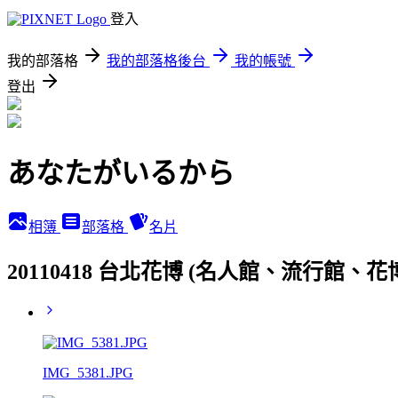
登入
我的部落格
我的部落格後台
我的帳號
登出
あなたがいるから
相簿
部落格
名片
20110418 台北花博 (名人館、流行館、
IMG_5381.JPG