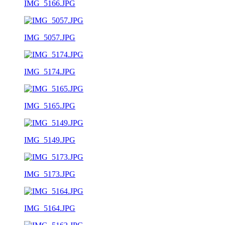
IMG_5166.JPG
IMG_5057.JPG
IMG_5174.JPG
IMG_5165.JPG
IMG_5149.JPG
IMG_5173.JPG
IMG_5164.JPG