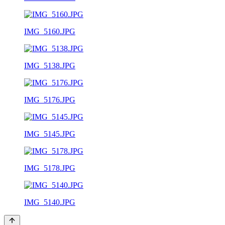
IMG_5160.JPG
IMG_5138.JPG
IMG_5176.JPG
IMG_5145.JPG
IMG_5178.JPG
IMG_5140.JPG