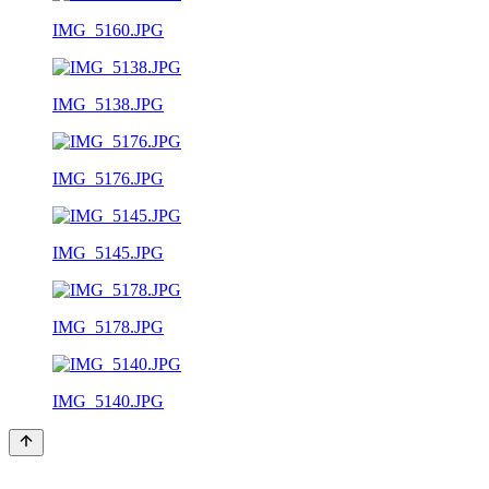
IMG_5160.JPG
IMG_5138.JPG
IMG_5176.JPG
IMG_5145.JPG
IMG_5178.JPG
IMG_5140.JPG