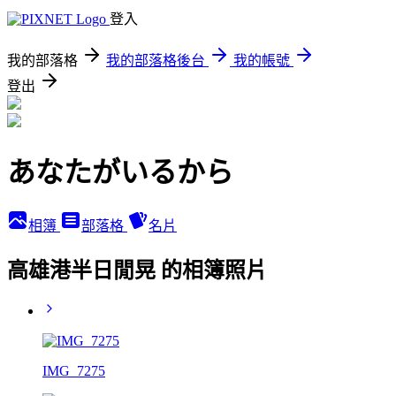
登入
我的部落格
我的部落格後台
我的帳號
登出
あなたがいるから
相簿
部落格
名片
高雄港半日閒晃 的相簿照片
IMG_7275